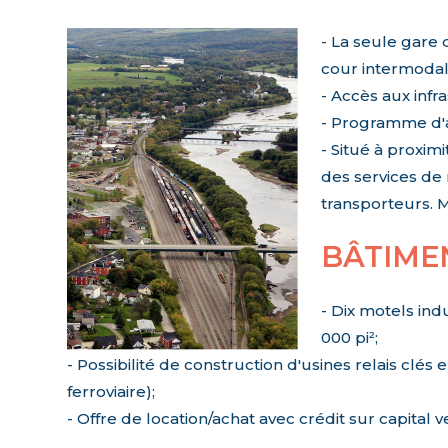
- La seule gare d
cour intermodale
- Accès aux infr
- Programme d'ai
- Situé à proxim
des services de 
transporteurs. M
BÂTIME
- Dix motels ind
000 pi²;
- Possibilité de construction d'usines relais clés
ferroviaire);
- Offre de location/achat avec crédit sur capital v