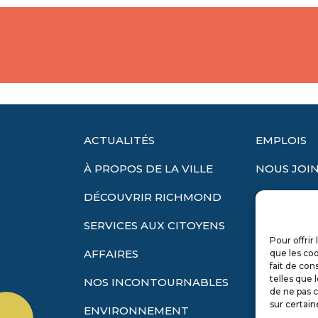
ACTUALITÉS
EMPLOIS
À PROPOS DE LA VILLE
NOUS JOI
DÉCOUVRIR RICHMOND
EXTRANET
SERVICES AUX CITOYENS
LANGUE
Pour offrir
Français
AFFAIRES
que les coo
fait de con
English
telles que 
NOS INCONTOURNABLES
de ne pas c
sur certain
ENVIRONNEMENT