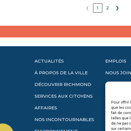
❮
1
2
❯
ACTUALITÉS
EMPLOIS
À PROPOS DE LA VILLE
NOUS JOI
DÉCOUVRIR RICHMOND
EXTRANET
SERVICES AUX CITOYENS
LANGUE
Pour offrir
Français
AFFAIRES
que les coo
fait de con
English
telles que 
NOS INCONTOURNABLES
de ne pas c
sur certain