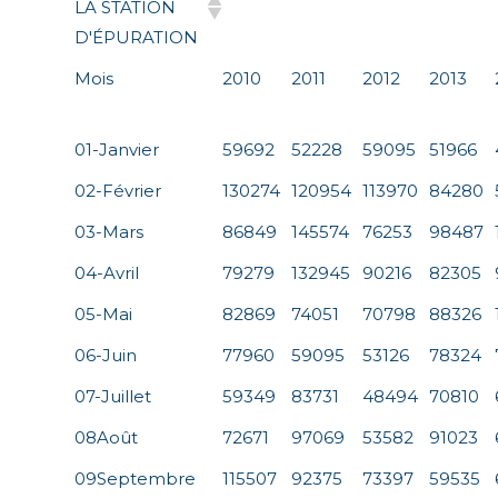
LA STATION
D'ÉPURATION
Mois
2010
2011
2012
2013
01-Janvier
59692
52228
59095
51966
02-Février
130274
120954
113970
84280
03-Mars
86849
145574
76253
98487
04-Avril
79279
132945
90216
82305
05-Mai
82869
74051
70798
88326
06-Juin
77960
59095
53126
78324
07-Juillet
59349
83731
48494
70810
08Août
72671
97069
53582
91023
09Septembre
115507
92375
73397
59535