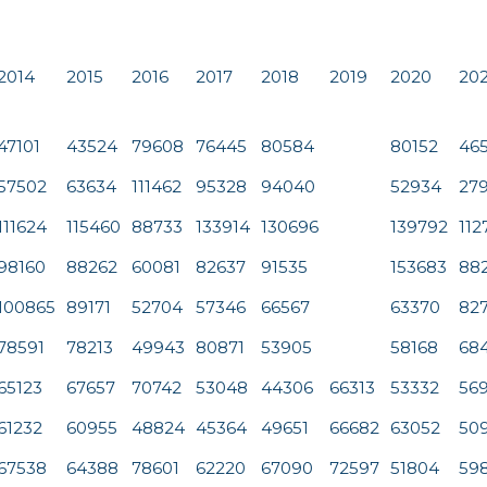
2014
2015
2016
2017
2018
2019
2020
202
47101
43524
79608
76445
80584
80152
46
57502
63634
111462
95328
94040
52934
27
111624
115460
88733
133914
130696
139792
112
98160
88262
60081
82637
91535
153683
88
100865
89171
52704
57346
66567
63370
82
78591
78213
49943
80871
53905
58168
68
65123
67657
70742
53048
44306
66313
53332
56
61232
60955
48824
45364
49651
66682
63052
50
67538
64388
78601
62220
67090
72597
51804
59