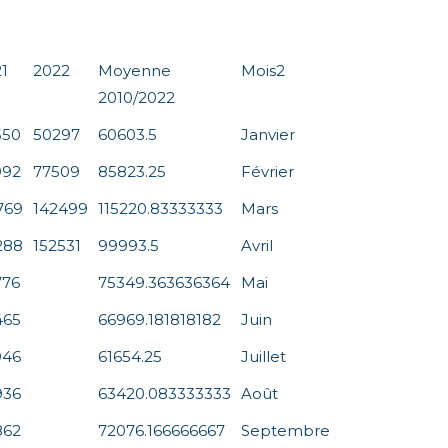
1
2022
Moyenne
Mois2
2010/2022
550
50297
60603.5
Janvier
992
77509
85823.25
Février
769
142499
115220.83333333
Mars
288
152531
99993.5
Avril
776
75349.363636364
Mai
465
66969.181818182
Juin
946
61654.25
Juillet
936
63420.083333333
Août
862
72076.166666667
Septembre